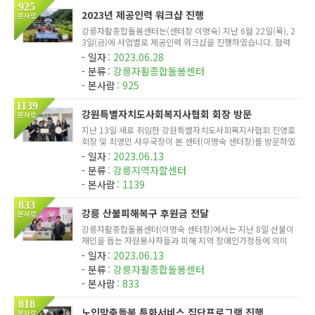
925
2023년 제공인력 워크샵 진행
본사람
강릉자활종합돌봄센터는(센터장 이명숙) 지난 6월 22일(목), 2
3일(금)에 사업별로 제공인력 워크샵을 진행하였습니다. 협력
기관 대관령치유의숲(센터장 김진숙)에서 진행하였으며, 치유
일자
2023.06.28
의숲에서 준비해 주신 프로그램(숲길 걷기 등)을 통해 심신의
분류
강릉자활종합돌봄센터
안정과 스트...
본사람
925
1139
강원특별자치도사회복지사협회 회장 방문
본사람
지난 13일 새로 취임한 강원특별자치도사회복지사협회 진영호
회장 및 최영민 사무국장이 본 센터(이명숙 센터장)를 방문하였
다. 이번 방문은 협회의 활성화와 단결을 위한 자리로, 강원특
일자
2023.06.13
별자치도 내 다양한 사회복지시설 방문을 통해 협회의 뜻을 전
분류
강릉지역자할센터
달하고자...
본사람
1139
833
강릉 산불피해복구 후원금 전달
본사람
강릉자활종합돌봄센터(이명숙 센터장)에서는 지난 8일 산불이
재민을 돕는 자원봉사자들과 피해 지역 장애인가정등에 의미
있게 사용되기를 바라는 마음에서 강릉종합자원봉사센터(최길
일자
2023.06.13
영 이사장)에 후원금 3,000,000원을 전달하였다. 이날 이명숙
분류
강릉자활종합돌봄센터
센터장은 '피...
본사람
833
818
노인맞춤돌봄 특화서비스 집단프로그램 진행
본사람