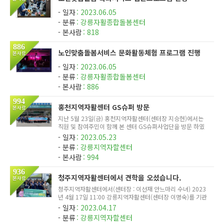
일자
2023.06.05
분류
강릉자활종합돌봄센터
본사람
818
886
노인맞춤돌봄서비스 문화활동체험 프로그램 진행
본사람
일자
2023.06.05
분류
강릉자활종합돌봄센터
본사람
886
994
홍천지역자활센터 GS슈퍼 방문
본사람
지난 5월 23일(금) 홍천지역자활센터(센터장 지승현)에서는
직원 및 참여주민이 함께 본 센터 GS슈퍼사업단을 방문 하였
다. 힐링과 견학을 위한 이번 행사에는 직원포함 총 67명이 참
일자
2023.05.23
여하였다. 이마트편의점을 운영중인 홍천지역자활센터에서는
분류
강릉지역자할센터
슈퍼사업단의 ...
본사람
994
936
청주지역자활센터에서 견학을 오셨습니다.
본사람
청주지역자활센터에서(센터장 : 이선재 안느마리 수녀) 2023
년 4월 17일 11:00 강릉지역자활센터(센터장 이명숙)를 기관
견학 하셨습니다. 간단한 사업소개 및 시설견학등을 진행하였
일자
2023.04.17
습니다. 견학 종료 후 단체촬영 청주지역자활센터에서 방문 기
분류
강릉지역자할센터
념으로 사업단...