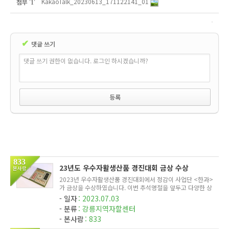
KakaoTalk_20230613_171122141_01
첨부
'
'
1
✔
댓글 쓰기
댓글 쓰기 권한이 없습니다. 로그인 하시겠습니까?
833
23년도 우수자활생산품 경진대회 금상 수상
본사람
2023년 우수자활생산품 경진대회에서 정감이 사업단 <한과>
가 금상을 수상하였습니다. 이번 추석명절을 앞두고 다양한 상
품을 추가구성하였습니다. 맛과 품질이 우수한 정감이 한과 많
일자
2023.07.03
은 관심 부탁드립니다^^
분류
강릉지역자할센터
본사람
833