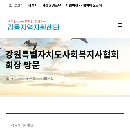
Sketchbook5, 스케치북5
Sketchbook5, 스케치북5
강릉시
자산형성포털
자연미한과-네이버스토어
로그인
강원특별자치도사회복지사협회
회장 방문
Home
알림
센터소식
강릉지역자할센터