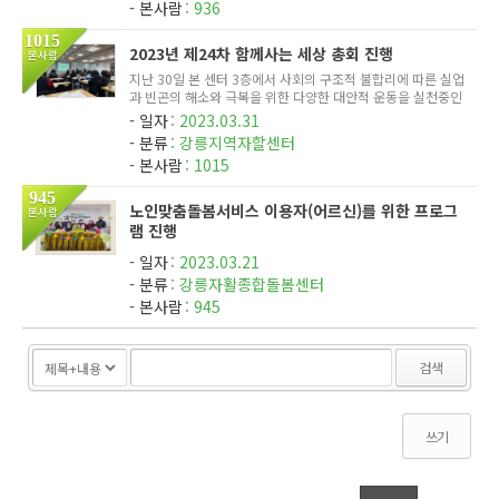
본사람
936
1015
2023년 제24차 함께사는 세상 총회 진행
본사람
지난 30일 본 센터 3층에서 사회의 구조적 불합리에 따른 실업
과 빈곤의 해소와 극복을 위한 다양한 대안적 운동을 실천중인
사단법인 '함께사는 세상'의 총회가 진행되었다. 총회는 법인
일자
2023.03.31
산하 센터들의 예결산등을 승인하고, 합리적인 운영을 위한 추
분류
강릉지역자할센터
가임원의...
본사람
1015
945
노인맞춤돌봄서비스 이용자(어르신)를 위한 프로그
본사람
램 진행
일자
2023.03.21
분류
강릉자활종합돌봄센터
본사람
945
검색
쓰기