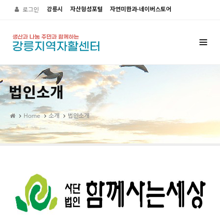
강릉시
자산형성포털
자연미한과-네이버스토어
로그인
법인소개
Home
소개
법인소개