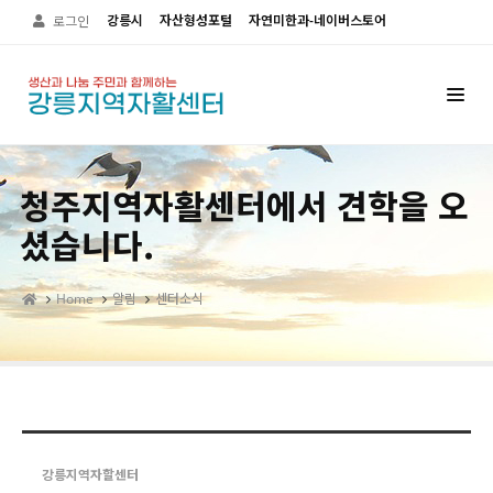
Sketchbook5, 스케치북5
Sketchbook5, 스케치북5
강릉시
자산형성포털
자연미한과-네이버스토어
로그인
청주지역자활센터에서 견학을 오
셨습니다.
Home
알림
센터소식
강릉지역자할센터