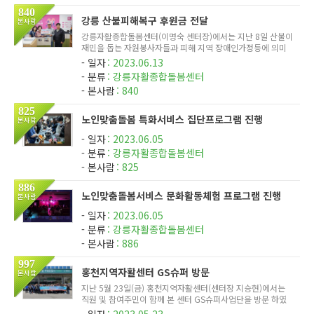
840
강릉 산불피해복구 후원금 전달
본사람
강릉자활종합돌봄센터(이명숙 센터장)에서는 지난 8일 산불이
재민을 돕는 자원봉사자들과 피해 지역 장애인가정등에 의미
있게 사용되기를 바라는 마음에서 강릉종합자원봉사센터(최길
일자
2023.06.13
영 이사장)에 후원금 3,000,000원을 전달하였다. 이날 이명숙
분류
강릉자활종합돌봄센터
센터장은 '피...
본사람
840
825
노인맞춤돌봄 특화서비스 집단프로그램 진행
본사람
일자
2023.06.05
분류
강릉자활종합돌봄센터
본사람
825
886
노인맞춤돌봄서비스 문화활동체험 프로그램 진행
본사람
일자
2023.06.05
분류
강릉자활종합돌봄센터
본사람
886
997
홍천지역자활센터 GS슈퍼 방문
본사람
지난 5월 23일(금) 홍천지역자활센터(센터장 지승현)에서는
직원 및 참여주민이 함께 본 센터 GS슈퍼사업단을 방문 하였
다. 힐링과 견학을 위한 이번 행사에는 직원포함 총 67명이 참
일자
2023.05.23