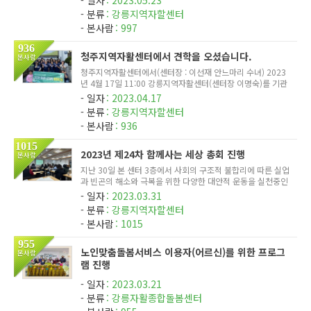
여하였다. 이마트편의점을 운영중인 홍천지역자활센터에서는
분류
강릉지역자할센터
슈퍼사업단의 ...
본사람
997
936
청주지역자활센터에서 견학을 오셨습니다.
본사람
청주지역자활센터에서(센터장 : 이선재 안느마리 수녀) 2023
년 4월 17일 11:00 강릉지역자활센터(센터장 이명숙)를 기관
견학 하셨습니다. 간단한 사업소개 및 시설견학등을 진행하였
일자
2023.04.17
습니다. 견학 종료 후 단체촬영 청주지역자활센터에서 방문 기
분류
강릉지역자할센터
념으로 사업단...
본사람
936
1015
2023년 제24차 함께사는 세상 총회 진행
본사람
지난 30일 본 센터 3층에서 사회의 구조적 불합리에 따른 실업
과 빈곤의 해소와 극복을 위한 다양한 대안적 운동을 실천중인
사단법인 '함께사는 세상'의 총회가 진행되었다. 총회는 법인
일자
2023.03.31
산하 센터들의 예결산등을 승인하고, 합리적인 운영을 위한 추
분류
강릉지역자할센터
가임원의...
본사람
1015
955
노인맞춤돌봄서비스 이용자(어르신)를 위한 프로그
본사람
램 진행
일자
2023.03.21
분류
강릉자활종합돌봄센터