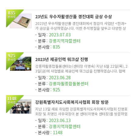
835
23년도 우수자활생산품 경진대회 금상 수상
본사람
2023년 우수자활생산품 경진대회에서 정감이 사업단 <한과>
가 금상을 수상하였습니다. 이번 추석명절을 앞두고 다양한 상
품을 추가구성하였습니다. 맛과 품질이 우수한 정감이 한과 많
일자
2023.07.03
은 관심 부탁드립니다^^
분류
강릉지역자할센터
본사람
835
925
2023년 제공인력 워크샵 진행
본사람
강릉자활종합돌봄센터는(센터장 이명숙) 지난 6월 22일(목), 2
3일(금)에 사업별로 제공인력 워크샵을 진행하였습니다. 협력
기관 대관령치유의숲(센터장 김진숙)에서 진행하였으며, 치유
일자
2023.06.28
의숲에서 준비해 주신 프로그램(숲길 걷기 등)을 통해 심신의
분류
강릉자활종합돌봄센터
안정과 스트...
본사람
925
1148
강원특별자치도사회복지사협회 회장 방문
본사람
지난 13일 새로 취임한 강원특별자치도사회복지사협회 진영호
회장 및 최영민 사무국장이 본 센터(이명숙 센터장)를 방문하였
다. 이번 방문은 협회의 활성화와 단결을 위한 자리로, 강원특
일자
2023.06.13
별자치도 내 다양한 사회복지시설 방문을 통해 협회의 뜻을 전
분류
강릉지역자할센터
달하고자...
본사람
1148