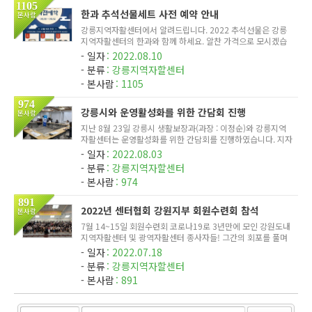
1105
한과 추석선물세트 사전 예약 안내
본사람
강릉지역자활센터에서 알려드립니다. 2022 추석선물은 강릉
지역자활센터의 한과와 함께 하세요. 알찬 가격으로 모시겠습
니다.
일자
2022.08.10
분류
강릉지역자할센터
본사람
1105
974
강릉시와 운영활성화를 위한 간담회 진행
본사람
지난 8월 23일 강릉시 생활보장과(과장 : 이정순)와 강릉지역
자활센터는 운영활성화를 위한 간담회를 진행하였습니다. 지자
체의 제안으로 진행된 이번 간담회는 2022년 상반기 자활사업
일자
2022.08.03
단 및 자활기업 전반에 대한 운영평가와 매출향상을 위한 방안
분류
강릉지역자할센터
마련, 신규 ...
본사람
974
891
2022년 센터협회 강원지부 회원수련회 참석
본사람
7월 14~15일 회원수련회 코로나19로 3년만에 모인 강원도내
지역자활센터 및 광역자활센터 종사자들! 그간의 회포를 풀며
신나는 화합의 시간을 가졌습니다. 에너지 받아 다시 현장에서
일자
2022.07.18
힘차게 전진하시길 바랍니다. 본 게시물은 (사)강원도지역자활
분류
강릉지역자할센터
센터협회에...
본사람
891