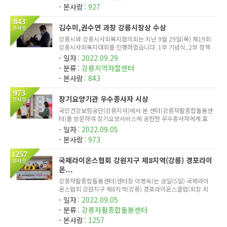
본사람
927
843
김수미,권수연 과장 강릉시장상 수상
본사람
강릉시와 강릉시사회복지협의회는 지난 9월 29일(목) 제19회
강릉시사회복지대회를 진행하였습니다. 1부 기념식, 2부 정책
토론회로 구성된 이번행사에 본 센터 김수미과장(사업운영과)
일자
2022.09.29
및 권수연과장(강릉자활종합돌봄센터)이 나란히 강릉시장상을
분류
강릉지역자할센터
수여 받았습...
본사람
843
973
장기요양기관 우수종사자 시상
본사람
국민건강보험공단(강릉지사)에서 본 센터(강릉자활종합돌봄센
터)를 방문하여 장기요양서비스에 공헌한 우수종사자에게 표
창장을 수여하셨습니다. 평소 어르신들의 건강과 삶의 질 향상
일자
2022.09.05
에 노력하신 유희선 요양보호사님께서 수상하였으며, 시상 후
본사람
973
현장의 애로...
1257
국제라이온스협회 강원지구 제8지역(강릉) 경포라이
본사람
온...
강릉자활종합돌봄센터(센터장 이명숙)는 금일(5일) 국제라이
온스협회 강원지구 제8지역(강릉) 경포라이온스클럽(회장 최
태영)에서 다가오는 추석 명절을 맞아 취약계층을 위한 식료품
일자
2022.09.05
(김 60박스)을 후원받았습니다. 최태영 회장은 "소외된 취약계
분류
강릉자활종합돌봄센터
층분들이 따뜻...
본사람
1257