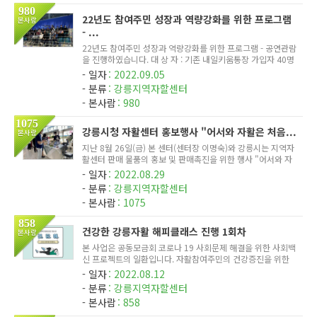
980
22년도 참여주민 성장과 역량강화를 위한 프로그램
본사람
- ...
22년도 참여주민 성장과 역량강화를 위한 프로그램 - 공연관람
을 진행하였습니다. 대 상 자 : 기존 내일키움통장 가입자 40명
내외 일 시 : 22년 9월 2일 공연제목 : G-SHOW (강릉 하키센
일자
2022.09.05
터)
분류
강릉지역자할센터
본사람
980
1075
강릉시청 자활센터 홍보행사 "어서와 자활은 처음...
본사람
지난 8월 26일(금) 본 센터(센터장 이명숙)와 강릉시는 지역자
활센터 판매 물품의 홍보 및 판매촉진을 위한 행사 "어서와 자
활은 처음이지"를 진행하였습니다. 강릉시 1층 홀에서 진행된
일자
2022.08.29
이번 행사에는 본 센터외 강원도의 자활센터에서 생산된 제품
분류
강릉지역자할센터
일부를 판...
본사람
1075
858
건강한 강릉자활 해피클래스 진행 1회차
본사람
본 사업은 공동모금회 코로나 19 사회문제 해결을 위한 사회백
신 프로젝트의 일환입니다. 자활참여주민의 건강증진을 위한
건강관리 통합 교육 "건강한 강릉자활 해피 클래스"란 프로그
일자
2022.08.12
램으로 진행되는 이번 프로그램에는 20명 내,외의 인원이 참가
분류
강릉지역자할센터
하며, 운동...
본사람
858