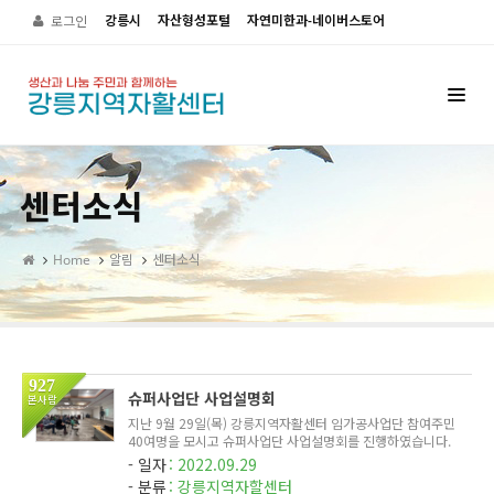
Sketchbook5, 스케치북5
Sketchbook5, 스케치북5
강릉시
자산형성포털
자연미한과-네이버스토어
로그인
센터소식
Home
알림
센터소식
927
슈퍼사업단 사업설명회
본사람
지난 9월 29일(목) 강릉지역자활센터 임가공사업단 참여주민
40여명을 모시고 슈퍼사업단 사업설명회를 진행하였습니다.
임가공사업단은 2023년부터 시간제만 남겨두는 것으로 결론
일자
2022.09.29
을 내렸으며, 슈퍼 및 타 사업단 이전을 진행합니다.
분류
강릉지역자할센터