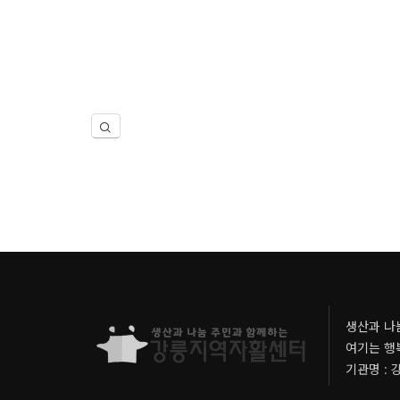
1
2
3
4
생산과 나
여기는 행
기관명 : 