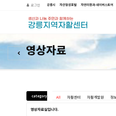
강릉시
자산형성포털
자연미한과-네이버스토어
로그인
영상자료
category
All
자활센터
자활개발원
정
영상자료실입니다.