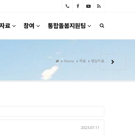
033-
자료
참여
통합돌봄지원팀
642-
4100
Home
자료
영상자료
2023.07.11