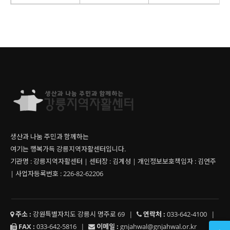
생산과 나눔 주민과 함께하는
여기는 행복가득 강릉지역자활센터입니다.
기관명 : 강릉지역자활센터 | 센터장 : 김계성 | 개인정보보호책임자 : 김연주
| 사업자등록번호 : 226-82-62206
주소 :
강원특별자치도 강릉시 명주로 69
|
연락처 :
033-642-4100
|
FAX :
033-642-5816
|
이메일 :
gnjahwal@gnjahwal.or.kr