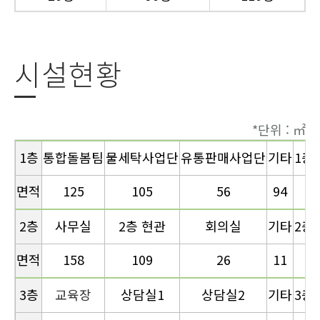
시설현황
*단위 : ㎡
1층
통합돌봄팀
물세탁사업단
유통판매사업단
기타
1층
면적
125
105
56
94
3
2층
사무실
2층 현관
회의실
기타
2층
면적
158
109
26
11
3
3층
교육장
상담실1
상담실2
기타
3층