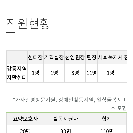
직원현황
센터장
기획실장
선임팀장
팀장
사회복지사
전
강릉지역
1명
1명
3명
11명
1명
3
자활센터
*가사간병방문지원, 장애인활동지원, 일상돌봄서비
스 포함
요양보호사
활동지원사
합계
20명
90명
110명