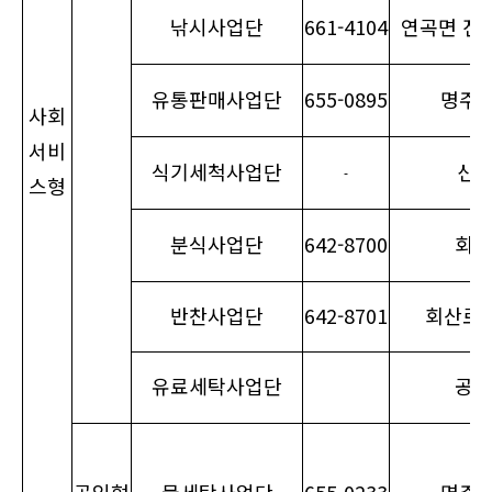
낚시사업단
661-4104
연곡면 진고
유통판매사업단
655-0895
명주로 
사회
서비
식기세척사업단
신석
-
스형
분식사업단
642-8700
회산
반찬사업단
642-8701
회산로3
유료세탁사업단
공제