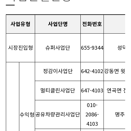
사업유형
사업단명
전화번호
시장진입형
슈퍼사업단
655-9344
성덕로 
정감이사업단
642-4102
강동면 윗장작
멀티클린사업단
647-4103
연곡면 진고
010-
공유차량관리사업단
2086-
명주로 6
수익형
4103