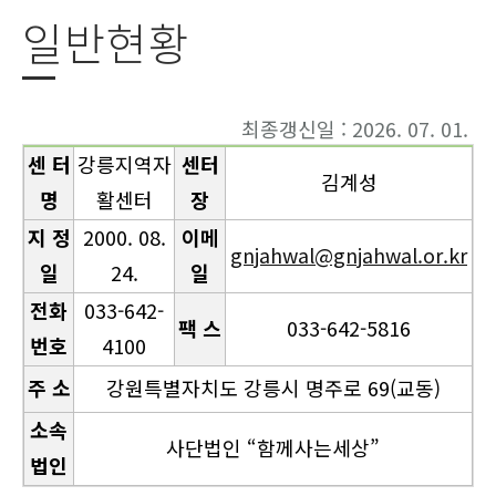
일반현황
최종갱신일 : 2026. 07. 01.
센 터
강릉지역자
센터
김계성
명
활센터
장
지 정
2000. 08.
이메
gnjahwal@gnjahwal.or.kr
일
24.
일
전화
033-642-
팩 스
033-642-5816
번호
4100
주 소
강원특별자치도 강릉시 명주로 69(교동)
소속
사단법인 “함께사는세상”
법인