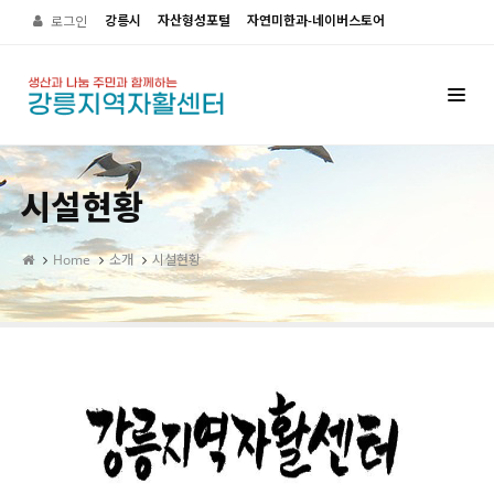
강릉시
자산형성포털
자연미한과-네이버스토어
로그인
시설현황
Home
소개
시설현황