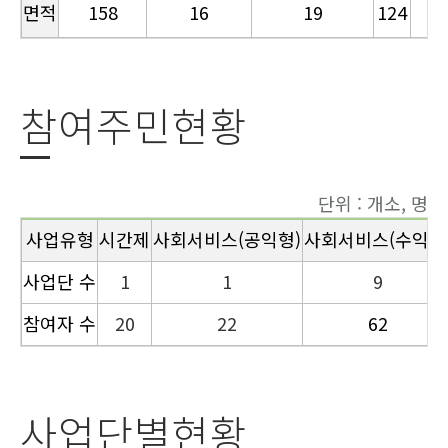
면적
158
16
19
124
3
참여주민현황
단위 : 개소, 명
사업유형
시간제
사회서비스(공익형)
사회서비스(수익형
사업단 수
1
1
9
참여자 수
20
22
62
사업단별현황