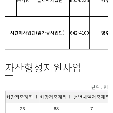
공익형
물세탁사업단
655-0233
명주로 
시간제사업단(임가공사업단)
642-4100
명주로 
자산형성지원사업
단위 : 명
희망저축계좌 Ⅰ
희망저축계좌 Ⅱ
청년내일저축계좌
23
68
7