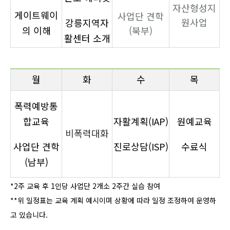
자산형성지
게이트웨이
사업단 견학
원사업
강릉지역자
의 이해
(북부)
활센터 소개
월
화
수
목
폭
력예방통
합교육
자활계획(IAP)
원예교육
비폭력대화
사업단 견학
진로상담(ISP)
수료식
(남부)
*2주 교육 후 1인당 사업단 2개소 2주간 실습 참여
**위 일정표는 교육 계획 예시이며 상황에 따라 일정 조정하여 운영하
고 있습니다.