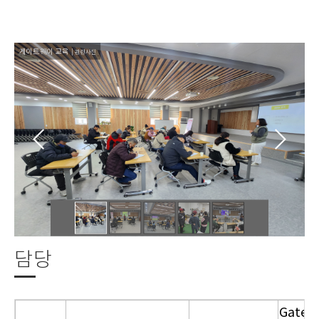
게이트웨이 교육
게
| 관련사진
담당
GateW