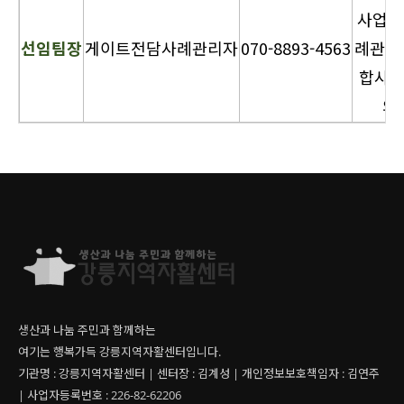
사업단
선임팀장
게이트전담사례관리자
070-8893-4563
례관리,
합사
의
생산과 나눔 주민과 함께하는
여기는 행복가득 강릉지역자활센터입니다.
기관명 : 강릉지역자활센터 | 센터장 : 김계성 | 개인정보보호책임자 : 김연주
| 사업자등록번호 : 226-82-62206