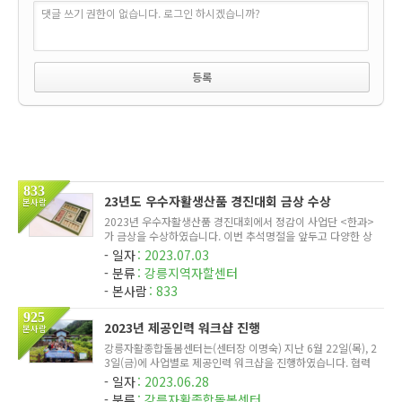
댓글 쓰기 권한이 없습니다. 로그인 하시겠습니까?
833
23년도 우수자활생산품 경진대회 금상 수상
본사람
2023년 우수자활생산품 경진대회에서 정감이 사업단 <한과>
가 금상을 수상하였습니다. 이번 추석명절을 앞두고 다양한 상
품을 추가구성하였습니다. 맛과 품질이 우수한 정감이 한과 많
일자
2023.07.03
은 관심 부탁드립니다^^
분류
강릉지역자할센터
본사람
833
925
2023년 제공인력 워크샵 진행
본사람
강릉자활종합돌봄센터는(센터장 이명숙) 지난 6월 22일(목), 2
3일(금)에 사업별로 제공인력 워크샵을 진행하였습니다. 협력
기관 대관령치유의숲(센터장 김진숙)에서 진행하였으며, 치유
일자
2023.06.28
의숲에서 준비해 주신 프로그램(숲길 걷기 등)을 통해 심신의
분류
강릉자활종합돌봄센터