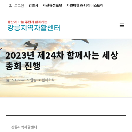
Sketchbook5, 스케치북5
Sketchbook5, 스케치북5
강릉시
자산형성포털
자연미한과-네이버스토어
로그인
2023년 제24차 함께사는 세상
총회 진행
Home
알림
센터소식
강릉지역자할센터