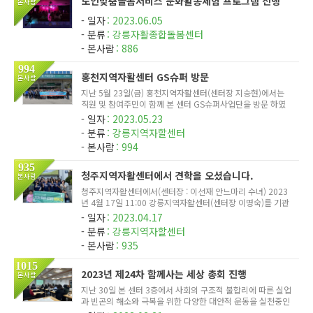
노인맞춤돌봄서비스 문화활동체험 프로그램 진행
본사람
일자
2023.06.05
분류
강릉자활종합돌봄센터
본사람
886
994
홍천지역자활센터 GS슈퍼 방문
본사람
지난 5월 23일(금) 홍천지역자활센터(센터장 지승현)에서는
직원 및 참여주민이 함께 본 센터 GS슈퍼사업단을 방문 하였
다. 힐링과 견학을 위한 이번 행사에는 직원포함 총 67명이 참
일자
2023.05.23
여하였다. 이마트편의점을 운영중인 홍천지역자활센터에서는
분류
강릉지역자할센터
슈퍼사업단의 ...
본사람
994
935
청주지역자활센터에서 견학을 오셨습니다.
본사람
청주지역자활센터에서(센터장 : 이선재 안느마리 수녀) 2023
년 4월 17일 11:00 강릉지역자활센터(센터장 이명숙)를 기관
견학 하셨습니다. 간단한 사업소개 및 시설견학등을 진행하였
일자
2023.04.17
습니다. 견학 종료 후 단체촬영 청주지역자활센터에서 방문 기
분류
강릉지역자할센터
념으로 사업단...
본사람
935
1015
2023년 제24차 함께사는 세상 총회 진행
본사람
지난 30일 본 센터 3층에서 사회의 구조적 불합리에 따른 실업
과 빈곤의 해소와 극복을 위한 다양한 대안적 운동을 실천중인
사단법인 '함께사는 세상'의 총회가 진행되었다. 총회는 법인