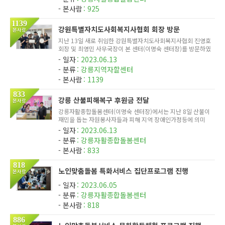
안정과 스트...
본사람
925
1139
강원특별자치도사회복지사협회 회장 방문
본사람
지난 13일 새로 취임한 강원특별자치도사회복지사협회 진영호
회장 및 최영민 사무국장이 본 센터(이명숙 센터장)를 방문하였
다. 이번 방문은 협회의 활성화와 단결을 위한 자리로, 강원특
일자
2023.06.13
별자치도 내 다양한 사회복지시설 방문을 통해 협회의 뜻을 전
분류
강릉지역자할센터
달하고자...
본사람
1139
833
강릉 산불피해복구 후원금 전달
본사람
강릉자활종합돌봄센터(이명숙 센터장)에서는 지난 8일 산불이
재민을 돕는 자원봉사자들과 피해 지역 장애인가정등에 의미
있게 사용되기를 바라는 마음에서 강릉종합자원봉사센터(최길
일자
2023.06.13
영 이사장)에 후원금 3,000,000원을 전달하였다. 이날 이명숙
분류
강릉자활종합돌봄센터
센터장은 '피...
본사람
833
818
노인맞춤돌봄 특화서비스 집단프로그램 진행
본사람
일자
2023.06.05
분류
강릉자활종합돌봄센터
본사람
818
886