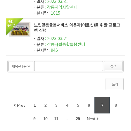
일자
2023.03.31
산하 센터들의 예결산등을 승인하고, 합리적인 운영을 위한 추
분류
강릉지역자할센터
가임원의...
본사람
1015
945
노인맞춤돌봄서비스 이용자(어르신)를 위한 프로그
본사람
램 진행
일자
2023.03.21
분류
강릉자활종합돌봄센터
본사람
945
검색
쓰기
Prev
1
2
3
4
5
6
7
8
9
10
11
...
29
Next