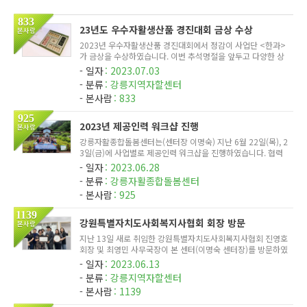
833
23년도 우수자활생산품 경진대회 금상 수상
본사람
2023년 우수자활생산품 경진대회에서 정감이 사업단 <한과>
가 금상을 수상하였습니다. 이번 추석명절을 앞두고 다양한 상
품을 추가구성하였습니다. 맛과 품질이 우수한 정감이 한과 많
일자
2023.07.03
은 관심 부탁드립니다^^
분류
강릉지역자할센터
본사람
833
925
2023년 제공인력 워크샵 진행
본사람
강릉자활종합돌봄센터는(센터장 이명숙) 지난 6월 22일(목), 2
3일(금)에 사업별로 제공인력 워크샵을 진행하였습니다. 협력
기관 대관령치유의숲(센터장 김진숙)에서 진행하였으며, 치유
일자
2023.06.28
의숲에서 준비해 주신 프로그램(숲길 걷기 등)을 통해 심신의
분류
강릉자활종합돌봄센터
안정과 스트...
본사람
925
1139
강원특별자치도사회복지사협회 회장 방문
본사람
지난 13일 새로 취임한 강원특별자치도사회복지사협회 진영호
회장 및 최영민 사무국장이 본 센터(이명숙 센터장)를 방문하였
다. 이번 방문은 협회의 활성화와 단결을 위한 자리로, 강원특
일자
2023.06.13
별자치도 내 다양한 사회복지시설 방문을 통해 협회의 뜻을 전
분류
강릉지역자할센터
달하고자...
본사람
1139