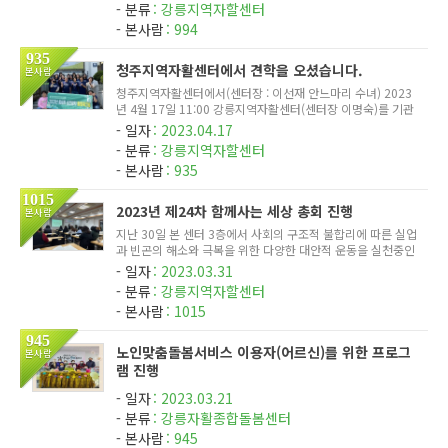
분류
강릉지역자할센터
슈퍼사업단의 ...
본사람
994
935
청주지역자활센터에서 견학을 오셨습니다.
본사람
청주지역자활센터에서(센터장 : 이선재 안느마리 수녀) 2023
년 4월 17일 11:00 강릉지역자활센터(센터장 이명숙)를 기관
견학 하셨습니다. 간단한 사업소개 및 시설견학등을 진행하였
일자
2023.04.17
습니다. 견학 종료 후 단체촬영 청주지역자활센터에서 방문 기
분류
강릉지역자할센터
념으로 사업단...
본사람
935
1015
2023년 제24차 함께사는 세상 총회 진행
본사람
지난 30일 본 센터 3층에서 사회의 구조적 불합리에 따른 실업
과 빈곤의 해소와 극복을 위한 다양한 대안적 운동을 실천중인
사단법인 '함께사는 세상'의 총회가 진행되었다. 총회는 법인
일자
2023.03.31
산하 센터들의 예결산등을 승인하고, 합리적인 운영을 위한 추
분류
강릉지역자할센터
가임원의...
본사람
1015
945
노인맞춤돌봄서비스 이용자(어르신)를 위한 프로그
본사람
램 진행
일자
2023.03.21
분류
강릉자활종합돌봄센터
본사람
945