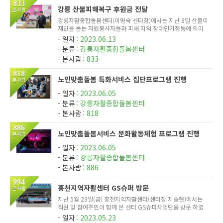
833
강릉 산불피해복구 후원금 전달
본사람
강릉자활종합돌봄센터(이명숙 센터장)에서는 지난 8일 산불이
재민을 돕는 자원봉사자들과 피해 지역 장애인가정등에 의미
있게 사용되기를 바라는 마음에서 강릉종합자원봉사센터(최길
일자
2023.06.13
영 이사장)에 후원금 3,000,000원을 전달하였다. 이날 이명숙
분류
강릉자활종합돌봄센터
센터장은 '피...
본사람
833
818
노인맞춤돌봄 특화서비스 집단프로그램 진행
본사람
일자
2023.06.05
분류
강릉자활종합돌봄센터
본사람
818
886
노인맞춤돌봄서비스 문화활동체험 프로그램 진행
본사람
일자
2023.06.05
분류
강릉자활종합돌봄센터
본사람
886
994
홍천지역자활센터 GS슈퍼 방문
본사람
지난 5월 23일(금) 홍천지역자활센터(센터장 지승현)에서는
직원 및 참여주민이 함께 본 센터 GS슈퍼사업단을 방문 하였
다. 힐링과 견학을 위한 이번 행사에는 직원포함 총 67명이 참
일자
2023.05.23
여하였다. 이마트편의점을 운영중인 홍천지역자활센터에서는