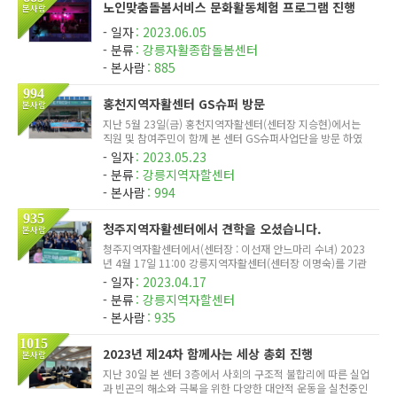
노인맞춤돌봄서비스 문화활동체험 프로그램 진행
본사람
일자
2023.06.05
분류
강릉자활종합돌봄센터
본사람
885
994
홍천지역자활센터 GS슈퍼 방문
본사람
지난 5월 23일(금) 홍천지역자활센터(센터장 지승현)에서는
직원 및 참여주민이 함께 본 센터 GS슈퍼사업단을 방문 하였
다. 힐링과 견학을 위한 이번 행사에는 직원포함 총 67명이 참
일자
2023.05.23
여하였다. 이마트편의점을 운영중인 홍천지역자활센터에서는
분류
강릉지역자할센터
슈퍼사업단의 ...
본사람
994
935
청주지역자활센터에서 견학을 오셨습니다.
본사람
청주지역자활센터에서(센터장 : 이선재 안느마리 수녀) 2023
년 4월 17일 11:00 강릉지역자활센터(센터장 이명숙)를 기관
견학 하셨습니다. 간단한 사업소개 및 시설견학등을 진행하였
일자
2023.04.17
습니다. 견학 종료 후 단체촬영 청주지역자활센터에서 방문 기
분류
강릉지역자할센터
념으로 사업단...
본사람
935
1015
2023년 제24차 함께사는 세상 총회 진행
본사람
지난 30일 본 센터 3층에서 사회의 구조적 불합리에 따른 실업
과 빈곤의 해소와 극복을 위한 다양한 대안적 운동을 실천중인