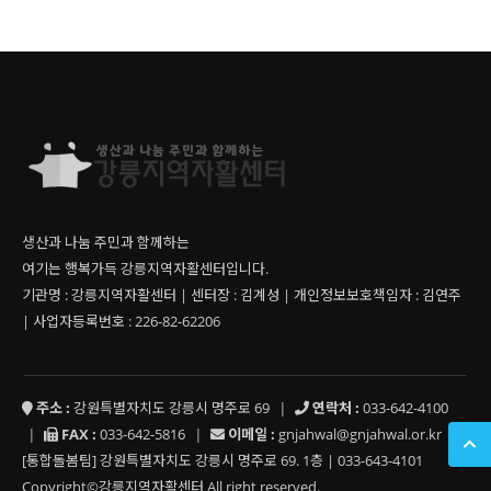
생산과 나눔 주민과 함께하는
여기는 행복가득 강릉지역자활센터입니다.
기관명 : 강릉지역자활센터 | 센터장 : 김계성 | 개인정보보호책임자 : 김연주
| 사업자등록번호 : 226-82-62206
주소 :
강원특별자치도 강릉시 명주로 69
|
연락처 :
033-642-4100
|
FAX :
033-642-5816
|
이메일 :
gnjahwal@gnjahwal.or.kr
[통합돌봄팀] 강원특별자치도 강릉시 명주로 69. 1층 | 033-643-4101
Copyright©강릉지역자활센터 All right reserved.