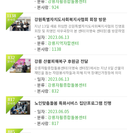
분류
강릉자활종합돌봄센터
안정과 스트...
본사람
924
1138
강원특별자치도사회복지사협회 회장 방문
본사람
지난 13일 새로 취임한 강원특별자치도사회복지사협회 진영호
회장 및 최영민 사무국장이 본 센터(이명숙 센터장)를 방문하였
다. 이번 방문은 협회의 활성화와 단결을 위한 자리로, 강원특
일자
2023.06.13
별자치도 내 다양한 사회복지시설 방문을 통해 협회의 뜻을 전
분류
강릉지역자할센터
달하고자...
본사람
1138
832
강릉 산불피해복구 후원금 전달
본사람
강릉자활종합돌봄센터(이명숙 센터장)에서는 지난 8일 산불이
재민을 돕는 자원봉사자들과 피해 지역 장애인가정등에 의미
있게 사용되기를 바라는 마음에서 강릉종합자원봉사센터(최길
일자
2023.06.13
영 이사장)에 후원금 3,000,000원을 전달하였다. 이날 이명숙
분류
강릉자활종합돌봄센터
센터장은 '피...
본사람
832
817
노인맞춤돌봄 특화서비스 집단프로그램 진행
본사람
일자
2023.06.05
분류
강릉자활종합돌봄센터
본사람
817
885