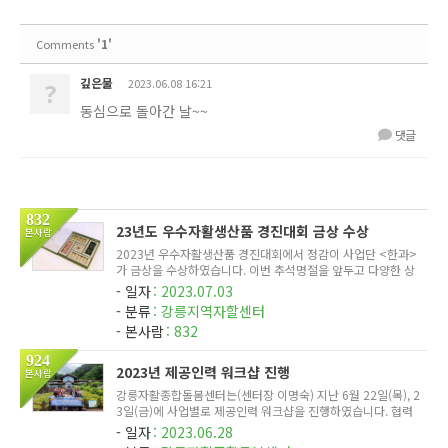
'1'
Comments
깊은물
2023.06.08 16:21
?
동심으로 돌아간 날~~
댓글
832
23년도 우수자활생산품 경진대회 금상 수상
본사람
2023년 우수자활생산품 경진대회에서 정감이 사업단 <한과>
가 금상을 수상하였습니다. 이번 추석명절을 앞두고 다양한 상
품을 추가구성하였습니다. 맛과 품질이 우수한 정감이 한과 많
일자
2023.07.03
은 관심 부탁드립니다^^
분류
강릉지역자할센터
본사람
832
924
2023년 제공인력 워크샵 진행
본사람
강릉자활종합돌봄센터는(센터장 이명숙) 지난 6월 22일(목), 2
3일(금)에 사업별로 제공인력 워크샵을 진행하였습니다. 협력
기관 대관령치유의숲(센터장 김진숙)에서 진행하였으며, 치유
일자
2023.06.28
의숲에서 준비해 주신 프로그램(숲길 걷기 등)을 통해 심신의