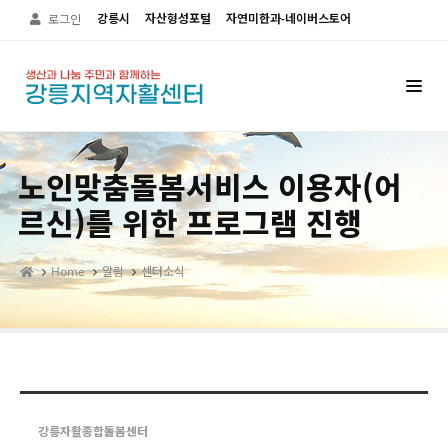
Sketchbook5, 스케치북5
Sketchbook5, 스케치북5
강릉시
자산형성포털
자연미한과-네이버스토어
로그인
노인맞춤돌봄서비스 이용자(어
르신)를 위한 프로그램 진행
Home
알림
센터소식
강릉자활종합돌봄센터