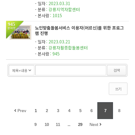
사단법인 '함께사는 세상'의 총회가 진행되었다. 총회는 법인
일자
2023.03.31
산하 센터들의 예결산등을 승인하고, 합리적인 운영을 위한 추
분류
강릉지역자할센터
가임원의...
본사람
1015
945
노인맞춤돌봄서비스 이용자(어르신)를 위한 프로그
본사람
램 진행
일자
2023.03.21
분류
강릉자활종합돌봄센터
본사람
945
검색
쓰기
Prev
1
2
3
4
5
6
7
8
9
10
11
...
29
Next