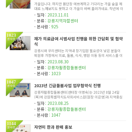
가을입니다. 하지만 몸단장 예쁘게하고 기다리는 가을 숲을 제
대로 느껴보지도 못하고 이 가을이 바삐 흘러가네요. 작년에 이
어 올해도 변함없이 강릉교회(이상천목사님 시무)에서 추수감
일자
2023.11.01
사절을 보내며 저희센터에 풍성한 과일 상자를 보내주셨습니
분류
강릉지역자할센터
다. 덕분에 ...
본사람
925
1023
재가 의료급여 시범사업 진행을 위한 간담회 및 협약
본사람
식
강릉시와 우리센터는 지역내 장기입원 필요성이 낮은 분들이
퇴원후 가정에서 의료, 돌봄, 식사, 병원 이동 등의 서비스를 이
용할 수 있도록 돕기위한 <재가의료급여> 시범사업 수행에 앞
일자
2023.08.30
서 몇차례 간담회를 진행 하였으며 안정적인 정착과 발전을 위
분류
강릉자활종합돌봄센터
한 업무협...
본사람
1023
1047
2023년 긴급돌봄사업 업무협약식 진행
본사람
강릉자활종합돌봄센터(센터장 이명숙)는 2023년 8월 24일
(목)에 강원특별자치도사회서비스원(원장 이은영)과 지역중심
돌봄공백 해소를 위한 "긴급돌봄사업" 업무협약식을 진행하였
일자
2023.08.25
습니다. 양 기관은 상호교류 및 지원을 추진하여 지역 내 사회
분류
강릉자활종합돌봄센터
서비스 인프라 ...
본사람
1047
1144
자연미 한과 판매 홍보
본사람