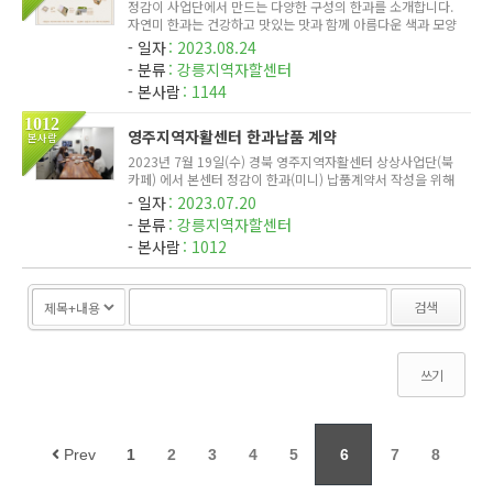
정감이 사업단에서 만드는 다양한 구성의 한과를 소개합니다.
자연미 한과는 건강하고 맛있는 맛과 함께 아름다운 색과 모양
으로 눈과 입을 즐겁게 합니다. 수제로 만들어진 따뜻한 정성이
일자
2023.08.24
느껴지는 맛이랍니다. 한과 한입에 행복 가득한 순간 맛있는 자
분류
강릉지역자할센터
연미 ...
본사람
1144
1012
영주지역자활센터 한과납품 계약
본사람
2023년 7월 19일(수) 경북 영주지역자활센터 상상사업단(북
카페) 에서 본센터 정감이 한과(미니) 납품계약서 작성을 위해
방문해 주셨습니다. 상상사업단에서 판매중인 여러가지 제품들
일자
2023.07.20
도 챙겨오셔서 함께 맛보며 공유하는 시간을 가졌습니다. 정감
분류
강릉지역자할센터
이사업단 한...
본사람
1012
검색
쓰기
Prev
1
2
3
4
5
6
7
8