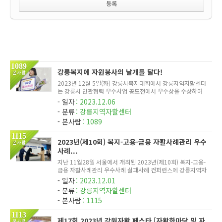
1089
강릉복지에 자원봉사의 날개를 달다!
본사람
2023년 12월 5일(화) 강릉시복지대회에서 강릉지역자활센터
는 강릉시 민관협력 우수사업 공모전에서 우수상을 수상하여
금30만원의 상금까지 받게 되었답니다. 분주한 중에도 공모사
일자
2023.12.06
업 프로포절까지 작성하느라 수고한 최수안팀장과 이영주팀장
분류
강릉지역자할센터
께 다시한번 감...
본사람
1089
1115
2023년(제10회) 복지-고용-금용 자활사례관리 우수
본사람
사례...
지난 11월28일 서울에서 개최된 2023년(제10회) 복지-고용-
금용 자활사례관리 우수사례 실패사례 컨퍼런스에 강릉지역자
활센터 참여주민지원과 김수미 과장이 장려상을 수상하게 되었
일자
2023.12.01
습니다.
분류
강릉지역자할센터
본사람
1115
1113
제17회 2023년 강원자활 페스타 [자활한마당 및 자
본사람