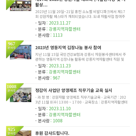
활상...
2023년 11월 20일~21일 홍천 소노벨 비발디파크에서 제17
회 강원자활 페스타가 개최되었습니다. 도내 자활사업 참여주
민 등 관계자 1500여명이 참석한 이번 행사에는 각 센터의 생
일자
2023.11.27
산품 판매 및 홍보부스 운영과 참여주민 노래자랑, 뮤지컬 관람
분류
강릉지역자할센터
등 다양한 볼거...
본사람
1113
967
2023년 영동지역 김장나눔 봉사 참여
본사람
지난 11월 15일 국민건강보험과 강릉시 자원봉사센터에서 주
관하는 영동지역 김장나눔 활동에 강릉지역자활센터 직원 및
사업단 참여주민 20여명이 함께 추운 겨울 이웃들을 위한 김장
일자
2023.11.23
나눔 자원 봉사자로 참여하는 뜻깊은 시간을 보냈습니다. 나날
분류
강릉지역자할센터
이 높아지는...
본사람
967
1008
정감이 사업단 양갱제조 직무기술 교육 실시
본사람
- 과 정 명 : 강원자활 양갱제조 직무기술교육 - 교육기간 : 202
3년 11월 8(수) 13:00 ~ 17:00 - 교육장소 : 강릉지역자활센터
정감이 사업단 - 교육대상 : 강릉. 홍천 지역자활센터 참여주민
일자
2023.11.10
등 - 주 관 : 강원광역자활센터 - 강 사 : 심남섭 대표(주) 홍천
분류
강릉지역자할센터
팥...
본사람
1008
925
후원 감사드립니다.
본사람