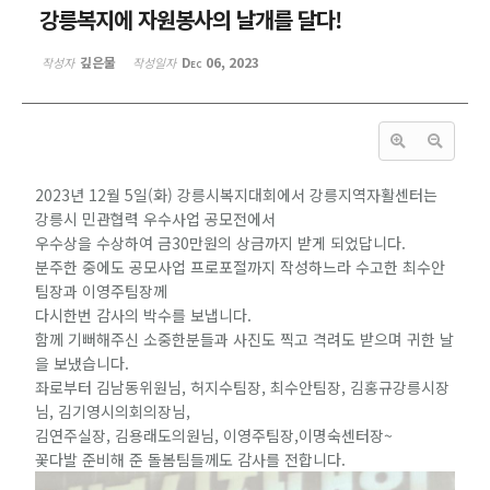
강릉복지에 자원봉사의 날개를 달다!
깊은물
Dec 06, 2023
작성자
작성일자
2023년 12월 5일(화) 강릉시복지대회에서 강릉지역자활센터는
강릉시 민관협력 우수사업 공모전에서
우수상을 수상하여 금30만원의 상금까지 받게 되었답니다.
분주한 중에도 공모사업 프로포절까지 작성하느라 수고한 최수안
팀장과 이영주팀장께
다시한번 감사의 박수를 보냅니다.
함께 기뻐해주신 소중한분들과 사진도 찍고 격려도 받으며 귀한 날
을 보냈습니다.
좌로부터 김남동위원님, 허지수팀장, 최수안팀장, 김홍규강릉시장
님, 김기영시의회의장님,
김연주실장, 김용래도의원님, 이영주팀장,이명숙센터장~
꽃다발 준비해 준 돌봄팀들께도 감사를 전합니다.