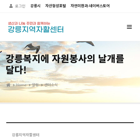
Sketchbook5, 스케치북5
Sketchbook5, 스케치북5
강릉시
자산형성포털
자연미한과-네이버스토어
로그인
강릉복지에 자원봉사의 날개를
달다!
Home
알림
센터소식
강릉지역자할센터