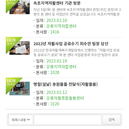
속초지역자활센터 기관 방문
본사람
지난 9일(목) 본 센터에 속초지역자활센터 관장(최진 관장)외 3
명이 본 센터 및 사업단의 견학을 오셨습니다. 속초지역자활센
터는 최근 법인이 사)속초기독교종합복지회로 변경되었으며,
일자
2023.02.10
이에 따라 다양한 사업을 추진할려는 의지를 보이고 있습니다.
분류
강릉지역자할센터
본 센터 ...
본사람
1416
1028
2022년 자활사업 공로수기 최수안 팀장 당선
본사람
2022년 한국자활개복지개발원에서 진행하는 "자활사업 성공
및 공로수기 공모"에 본 센터 사업운영과 최수안 팀장이 공모
에 당선되었습니다. 코로나 등으로 별도의 시상식이 없었으며,
일자
2023.01.19
본 센터(이명숙 센터장) 직원회의에서 약식으로 진행되었습니
분류
강릉지역자할센터
다.
본사람
1028
1020
명절(설날) 후원물품 전달식(자활돌봄)
본사람
일자
2023.01.12
분류
강릉자활종합돌봄센터
본사람
1020
검색