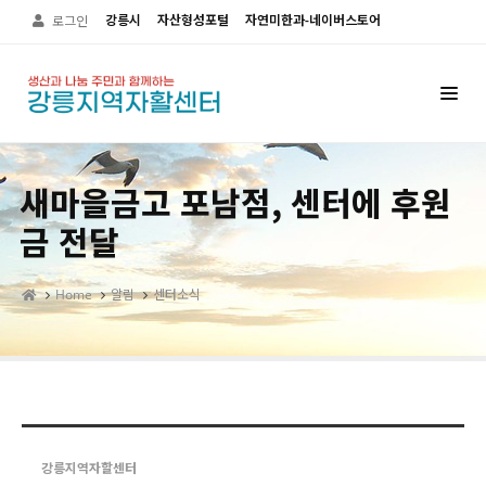
Sketchbook5, 스케치북5
Sketchbook5, 스케치북5
강릉시
자산형성포털
자연미한과-네이버스토어
로그인
새마을금고 포남점, 센터에 후원
금 전달
Home
알림
센터소식
강릉지역자할센터