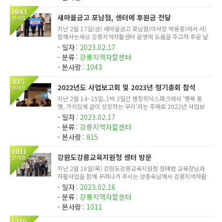
1043
새마을금고 포남점, 센터에 후원금 전달
본사람
지난 2월 17일(금) 새마을금고 포남점(이사장 박용종)에서 사)
함께사는세상 강릉지역자활센터 운영에 도움을 주고자 추운 날
씨에도 직접 센터에 방문을 하시어 후원금을 전달해 주셨습니
일자
2023.02.17
다. 지속적인 나눔 실천에 너무 감사드리며 자활참여자의 자립
분류
강릉지역자할센터
과 자활을 ...
본사람
1043
815
2022년도 사업보고회 및 2023년 정기총회 참석
본사람
지난 2월 14~15일, 1박 2일간 평창휘닉스파크에서 '행복 동
행, 가치있게 같이 성장하는 우리'라는 주제로 2022년 사업보
고회 및 2023년 정기총회가 진행되었습니다. 이 자리를 빛내
일자
2023.02.17
주시기 위해 강원도내 지역자활센터 및 광역자활센터 종사자분
분류
강릉지역자할센터
들이 한 자리에 ...
본사람
815
1011
강원도강릉교육지원청 센터 방문
본사람
지난 2월 16일(목) 강원도강릉교육지원청 정태범 교육장님과
자활사업을 함께 꾸려나가 주시는 양종숙님께서 강릉지역자활
센터에 격려차 방문하셨습니다. 이명숙 센터장님과 자활사업담
일자
2023.02.16
당자(김상민, 최수안)가 자리를 함께하여 사업단에 관련된 설명
분류
강릉지역자할센터
및 발전방...
본사람
1011
1416