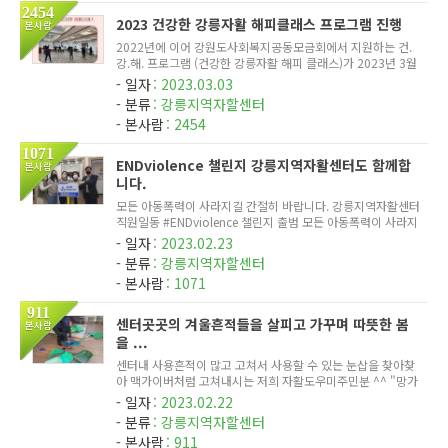
2454
2023 건강한 강릉자활 해피클래스 프로그램 진행
본사람
2022년에 이어 강원도사회복지공동모금회에서 지원하는 건.
강.해. 프로그램 (건강한 강릉자활 해피 클래스)가 2023년 3월
3일 새로운 모습으로 시작하였습니다. 운동할 장소가 마땅치
일자
2023.03.03
않아서 운동할 시간이 나지 않아서 운동하는 방법을 몰라서 혼
분류
강릉지역자할센터
자서 운동하...
본사람
2454
1071
ENDviolence 챌린지 강릉지역자활센터도 함께합
본사람
니다.
모든 아동폭력이 사라지길 간절히 바랍니다. 강릉지역자활센터
직원일동 #ENDviolence 챌린지 출범 모든 아동폭력이 사라지
길 바라는 마음으로 7.1.(금) 외교부와 유니세프가 공동으로 #
일자
2023.02.23
ENDviolence 캠페인을 개시했습니다. #ENDviolence 챌린지
분류
강릉지역자할센터
에 동참해 주세...
본사람
1071
911
센터곳곳의 겨울흔적들을 살피고 가꾸며 따뜻한 봄
본사람
을 ...
센터내 사용흔적이 많고 고쳐서 사용할 수 있는 눈삽을 찾아찾
아 맥가이버처럼 고쳐내시는 저희 자활도우미주민분 ^^ "망가
졌다고 버리면 쓰나 고쳐서 쓸 수 있는 건 사용해야지" 항상 말
일자
2023.02.22
씀하시며 센터의 곳곳을 살피신답니다. 뚝딱뚝딱 오전내내 작
분류
강릉지역자할센터
업을 끝내...
본사람
911