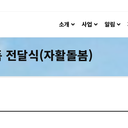
소개
사업
알림
품 전달식(자활돌봄)