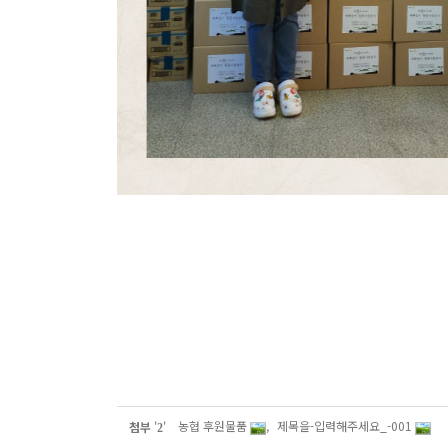
농협 후원물품
,
제목을-입력해주세요_-001
첨부
'
'
2