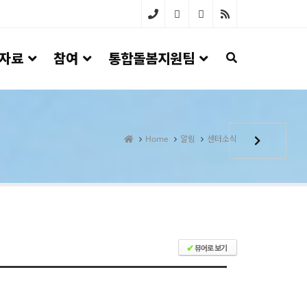
033-
자료
참여
통합돌봄지원팀
642-
4100
Home
알림
센터소식
뷰어로 보기
✔