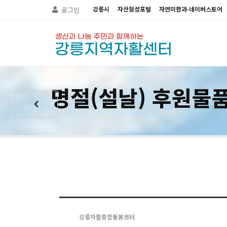
Sketchbook5, 스케치북5
Sketchbook5, 스케치북5
강릉시
자산형성포털
자연미한과-네이버스토어
로그인
명절(설날) 후원물
강릉자활종합돌봄센터