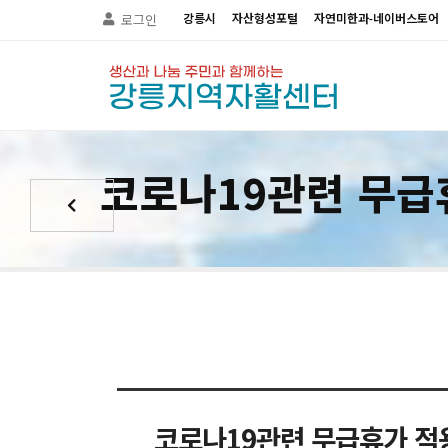
Sketchbook5, 스케치북5
Sketchbook5, 스케치북5
강릉시
자산형성포털
자연미한과-네이버스토어
로그인
코로나19관련 무급
코로나19관련 무급휴가 적