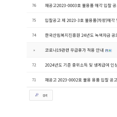
재공고2023-0003호 불용품 매각 입찰 
76
입찰공고 제 2023-3호 불용품(차량)매각
75
한국산림복지진흥원 24년도 녹색자금 공
74
코로나19관련 무급휴가 적용 안내
»
2024년도 기준 중위소득 및 생계급여 인
72
재공고 2023-0002호 불용 용품 입찰 공
71
검색