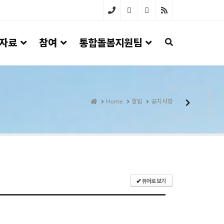
033-
자료
참여
통합돌봄지원팀
642-
4100
Home
알림
공지사항
뷰어로 보기
✔