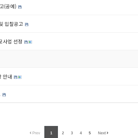
공고(공예)
 및 입찰공고
모사업 선정
상 안내
고
Prev
1
2
3
4
5
Next