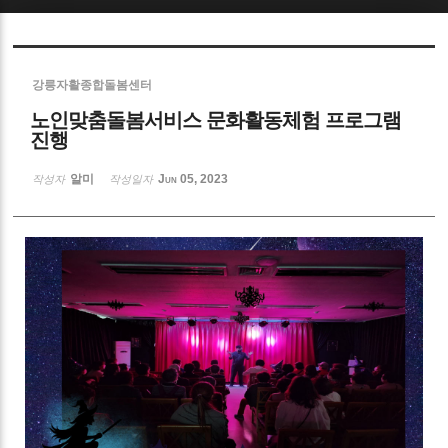
Sketchbook5, 스케치북5
강릉자활종합돌봄센터
노인맞춤돌봄서비스 문화활동체험 프로그램
진행
알미
Jun 05, 2023
작성자
작성일자
Sketchbook5, 스케치북5