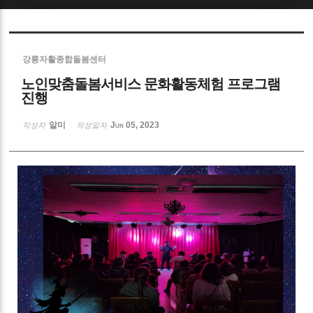
Sketchbook5, 스케치북5
강릉자활종합돌봄센터
노인맞춤돌봄서비스 문화활동체험 프로그램
진행
알미
Jun 05, 2023
작성자
작성일자
Sketchbook5, 스케치북5