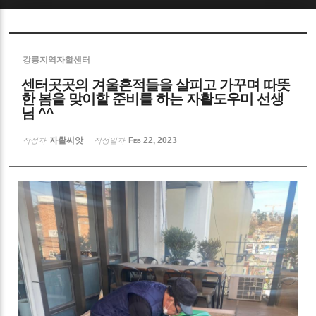
Sketchbook5, 스케치북5
강릉지역자할센터
센터곳곳의 겨울흔적들을 살피고 가꾸며 따뜻
한 봄을 맞이할 준비를 하는 자활도우미 선생
님 ^^
Sketchbook5, 스케치북5
자활씨앗
Feb 22, 2023
작성자
작성일자