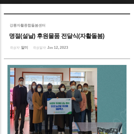
Sketchbook5, 스케치북5
강릉자활종합돌봄센터
명절(설날) 후원물품 전달식(자활돌봄)
알미
Jan 12, 2023
작성자
작성일자
Sketchbook5, 스케치북5